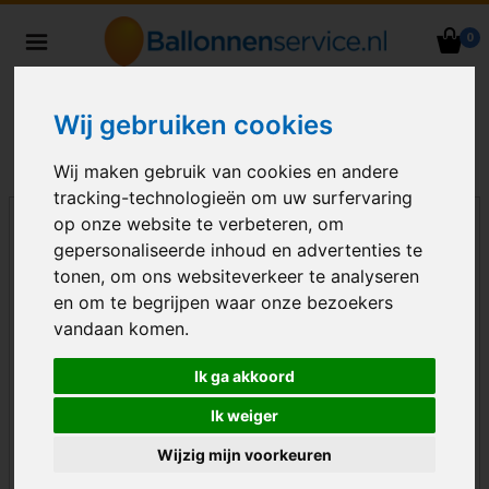
0
Heliumballonnen en
ballondecoraties bezorgd in heel
Nederland
Wij gebruiken cookies
Wij maken gebruik van cookies en andere
tracking-technologieën om uw surfervaring
op onze website te verbeteren, om
gepersonaliseerde inhoud en advertenties te
tonen, om ons websiteverkeer te analyseren
en om te begrijpen waar onze bezoekers
vandaan komen.
Ik ga akkoord
Ik weiger
Wijzig mijn voorkeuren