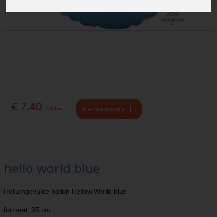
€ 7.40
In winkelmandje
Excl. btw
hello world blue
Heliumgevulde ballon Hellow World blue
formaat: 35 cm