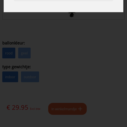
ballonkleur:
rood
geel
type gewichtje:
indoor
outdoor
€ 29.95
In winkelmandje
Excl. btw