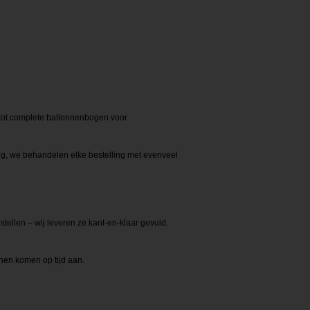
 tot complete ballonnenbogen voor
ng, we behandelen elke bestelling met evenveel
tellen – wij leveren ze kant-en-klaar gevuld.
nen komen op tijd aan.