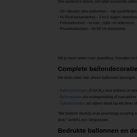
Ons aanbod is breed, met altijd passende optie
- 50+ kleuren latex ballonnen – van pasteltinten 
- Hi-Float behandeling – 3 tot 5 dagen zweefdu
- Folieballonnen – in hart-, cijfer- en lettervorm
- Reuzeballonnen – tot 80 cm doorsnede
Wil je meer weten over zweefduur, formaten en 
Complete ballondecorati
We doen meer dan alleen ballonnen bezorgen. O
-
Ballonnenbogen
(S tot XL) voor entrees of ce
-
Ballonpilaren
als routegeleiding of eyecatcher
-
Tafeldecoraties
als stijlvol detail op elk diner of
"We hebben dankzij onze jarenlange ervaring eno
leuk," vertelt Leon Vergoossen.
Bedrukte ballonnen en de