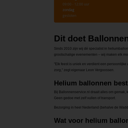
09:00 - 12:00 uur
zondag
gesloten
Dit doet Ballonnen
Sinds 2010 zijn wij dé specialist in heliumbal
grootschalige evenementen – wij maken elk mo
"Elk feest is uniek en verdient een persoonlij
zorg," zegt eigenaar Leon Vergoossen.
Helium ballonnen beste
Bij Ballonnenservice.nl draait alles om gemak, 
Geen gedoe met zelf vullen of transport.
Bezorging in heel Nederland (behalve de Wadden
Wat voor helium ballo