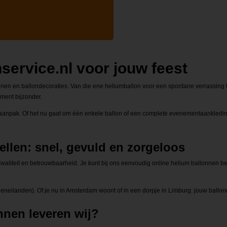
service.nl voor jouw feest
lonnen en ballondecoraties. Van die ene heliumballon voor een spontane verrassing
ment bijzonder.
ke aanpak. Of het nu gaat om één enkele ballon of een complete evenementaankledi
llen: snel, gevuld en zorgeloos
kwaliteit en betrouwbaarheid. Je kunt bij ons eenvoudig online helium ballonnen bes
eilanden). Of je nu in Amsterdam woont of in een dorpje in Limburg: jouw ballon
nnen leveren wij?