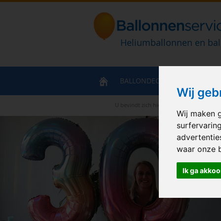
Heliumballonnen en bal
BALLONDECORATIES
HELIU
Wij geb
U bevindt zich hier
>
Home
>
Heliumballo
Wij maken g
surfervarin
advertentie
waar onze 
Ik ga akkoo