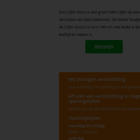
Een Cijfer Deco is een groot Folie Cijfer op een
decoratie van latex ballonnen. De totale hoogt
de Cijfer Deco's is zo'n 140 cm. Het leuke is da
leeftijd te maken is.
BEKIJKEN
Wij bezorgen uw bestelling
Van maandag t/m zaterdag in een gewenst
Afhalen van uw bestelling is mogel
openingstijden
Tevens zijn wij dan telefonisch bereikbaa
Openingstijden
maandag t/m vrijdag
09:00 - 17:00 uur
zaterdag