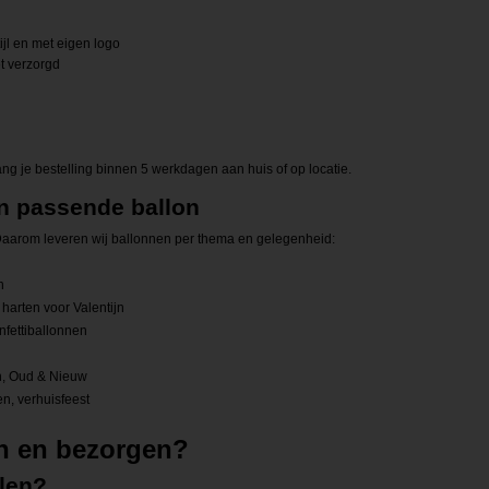
ijl en met eigen logo
t verzorgd
ng je bestelling binnen 5 werkdagen aan huis of op locatie.
n passende ballon
Daarom leveren wij ballonnen per thema en gelegenheid:
h
 harten voor Valentijn
nfettiballonnen
n, Oud & Nieuw
n, verhuisfeest
en en bezorgen?
llen?