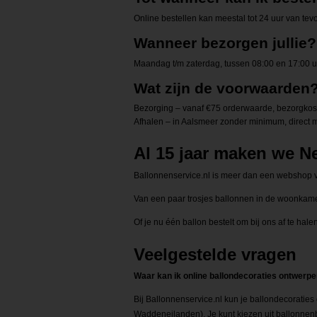
Online bestellen kan meestal tot 24 uur van tev
Wanneer bezorgen jullie?
Maandag t/m zaterdag, tussen 08:00 en 17:00 uur
Wat zijn de voorwaarden
Bezorging – vanaf €75 orderwaarde, bezorgkoste
Afhalen – in Aalsmeer zonder minimum, direc
Al 15 jaar maken we Ne
Ballonnenservice.nl is meer dan een webshop v
Van een paar trosjes ballonnen in de woonkamer
Of je nu één ballon bestelt om bij ons af te hal
Veelgestelde vragen
Waar kan ik online ballondecoraties ontwerpe
Bij Ballonnenservice.nl kun je ballondecoraties
Waddeneilanden). Je kunt kiezen uit ballonnenb