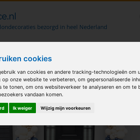
londecoraties bezorgd in heel Nederland
M BALLONNEN
GELEGENHEID
VERHUUR
BEDRUKKEN
A
ruiken cookies
nnen-leeftijd-80
ebruik van cookies en andere tracking-technologieën om 
g op onze website te verbeteren, om gepersonaliseerde in
s te tonen, om ons websiteverkeer te analyseren en om te 
bezoekers vandaan komen.
rd
Ik weiger
Wijzig mijn voorkeuren