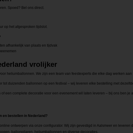
oren. Spoed? Bel ons direct.
 op het afgesproken tijdslot.
?
n afhankelijk van plaats en tijdvak
t meenemen
derland vrolijker
oor heliumballonnen. We zijn een team van feestexperts die elke dag werken aan
 tot duizenden ballonnen op een festival – wij leveren elke bestelling met dezelf
en of een complete decoratie voor een evenement wil laten leveren – bij ons ben je a
n en bestellen in Nederland?
 online ontwerpen via onze configurator. Wij zijn gevestigd in Aalsmeer en leveren
ogen, ballonpilaren, heliumballonnen en diverse decoraties.