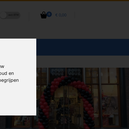
€ 0,00
0
CCESSOIRES
uw
houd en
begrijpen