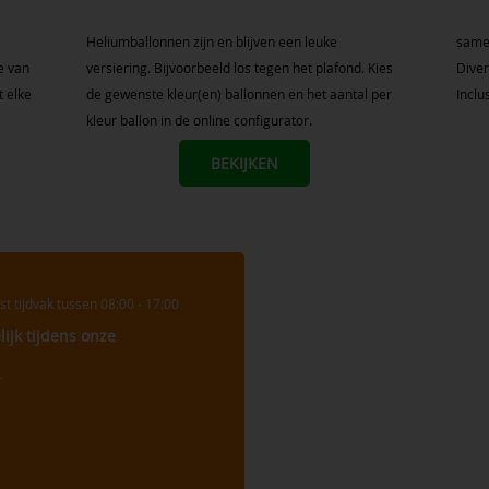
Heliumballonnen zijn en blijven een leuke
same
e van
versiering. Bijvoorbeeld los tegen het plafond. Kies
Diver
t elke
de gewenste kleur(en) ballonnen en het aantal per
Inclu
kleur ballon in de online configurator.
BEKIJKEN
 tijdvak tussen 08:00 - 17:00
ijk tijdens onze
r