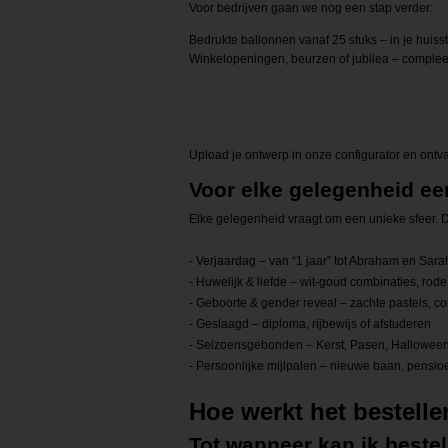
Voor bedrijven gaan we nog een stap verder:
Bedrukte ballonnen vanaf 25 stuks – in je huisst
Winkelopeningen, beurzen of jubilea – complee
Upload je ontwerp in onze configurator en ontva
Voor elke gelegenheid ee
Elke gelegenheid vraagt om een unieke sfeer. 
- Verjaardag – van “1 jaar” tot Abraham en Sara
- Huwelijk & liefde – wit-goud combinaties, rode
- Geboorte & gender reveal – zachte pastels, co
- Geslaagd – diploma, rijbewijs of afstuderen
- Seizoensgebonden – Kerst, Pasen, Hallowee
- Persoonlijke mijlpalen – nieuwe baan, pensioe
Hoe werkt het bestell
Tot wanneer kan ik beste