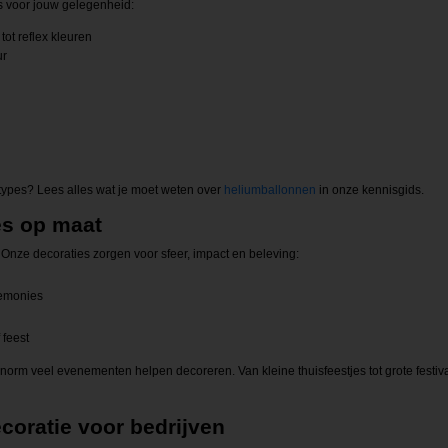
s voor jouw gelegenheid:
tot reflex kleuren
ur
types? Lees alles wat je moet weten over
heliumballonnen
in onze kennisgids.
es op maat
nze decoraties zorgen voor sfeer, impact en beleving:
remonies
 feest
rm veel evenementen helpen decoreren. Van kleine thuisfeestjes tot grote festival
coratie voor bedrijven