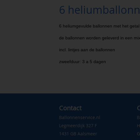
6 heliumballonne
6 heliumgevulde ballonnen met het getal
de ballonnen worden geleverd in een mix
incl. lintjes aan de ballonnen
zweefduur: 3 a 5 dagen
Contact
C
Ballonnenservice.nl
B
Legmeerdijk 327 F
H
1431 GB Aalsmeer
G