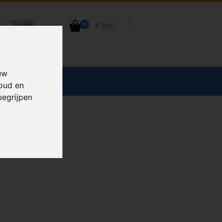
€ 0,00
0
uw
CCESSOIRES
houd en
begrijpen