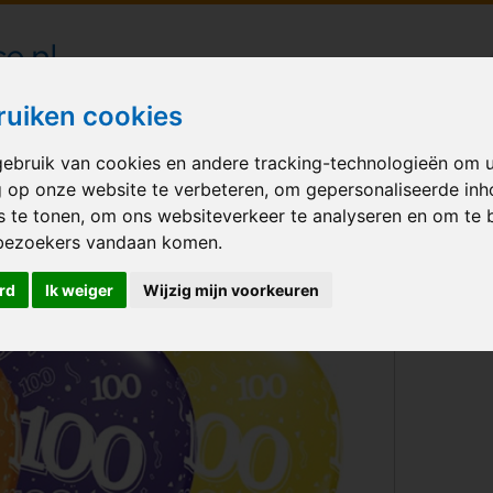
londecoraties bezorgd in heel Nederland
ruiken cookies
ebruik van cookies en andere tracking-technologieën om 
M BALLONNEN
GELEGENHEID
VERHUUR
BEDRUKKEN
A
g op onze website te verbeteren, om gepersonaliseerde in
s te tonen, om ons websiteverkeer te analyseren en om te 
lonnen leeftijd 100
bezoekers vandaan komen.
rd
Ik weiger
Wijzig mijn voorkeuren