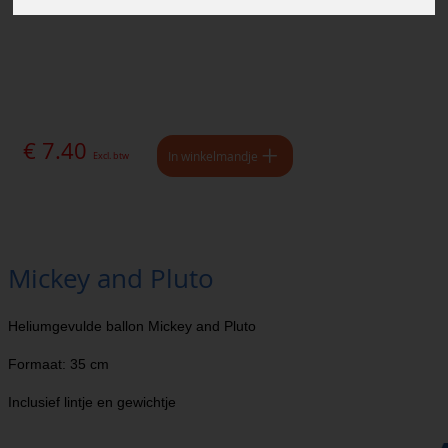
€ 7.40
In winkelmandje
Excl. btw
Mickey and Pluto
Heliumgevulde ballon Mickey and Pluto
Formaat: 35 cm
Inclusief lintje en gewichtje