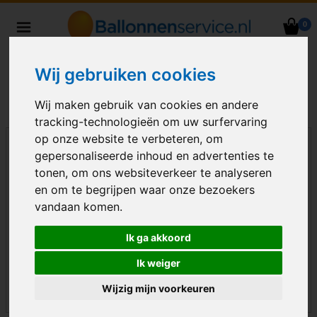
0
Heliumballonnen en
ballondecoraties bezorgd in heel
Wij gebruiken cookies
Nederland
Wij maken gebruik van cookies en andere
tracking-technologieën om uw surfervaring
op onze website te verbeteren, om
gepersonaliseerde inhoud en advertenties te
tonen, om ons websiteverkeer te analyseren
en om te begrijpen waar onze bezoekers
vandaan komen.
Ik ga akkoord
Ik weiger
Wijzig mijn voorkeuren