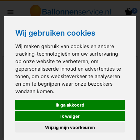
0
Heliumballonnen en
ballondecoraties bezorgd in heel
Wij gebruiken cookies
Nederland
Wij maken gebruik van cookies en andere
tracking-technologieën om uw surfervaring
op onze website te verbeteren, om
gepersonaliseerde inhoud en advertenties te
tonen, om ons websiteverkeer te analyseren
en om te begrijpen waar onze bezoekers
vandaan komen.
Ik ga akkoord
Ik weiger
Wijzig mijn voorkeuren