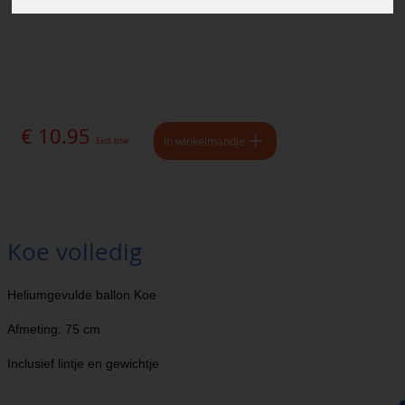
€ 10.95
In winkelmandje
Excl. btw
Koe volledig
Heliumgevulde ballon Koe
Afmeting: 75 cm
Inclusief lintje en gewichtje