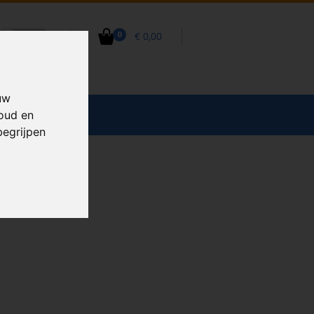
€ 0,00
0
uw
CCESSOIRES
houd en
begrijpen