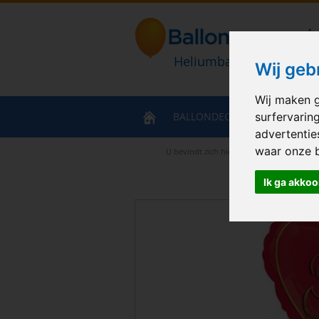
Heliumballonnen en bal
Wij geb
Wij maken g
BALLONDECORATIES
HELIU
surfervarin
advertentie
waar onze 
U bevindt zich hier
>
Home
>
I Love You 
Ik ga akkoo