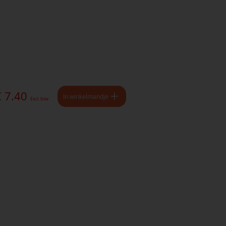
€ 7.40
In winkelmandje
Excl. btw