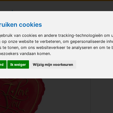
londecoraties bezorgd in heel Nederland
ruiken cookies
ebruik van cookies en andere tracking-technologieën om 
M BALLONNEN
GELEGENHEID
VERHUUR
BEDRUKKEN
A
g op onze website te verbeteren, om gepersonaliseerde in
s te tonen, om ons websiteverkeer te analyseren en om te 
bezoekers vandaan komen.
red and gold
rd
Ik weiger
Wijzig mijn voorkeuren