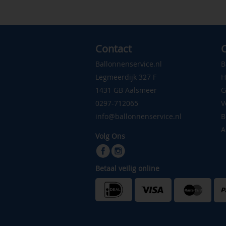
Contact
C
Ballonnenservice.nl
B
Legmeerdijk 327 F
H
1431 GB Aalsmeer
G
0297-712065
V
info@ballonnenservice.nl
B
A
Volg Ons
Betaal veilig online