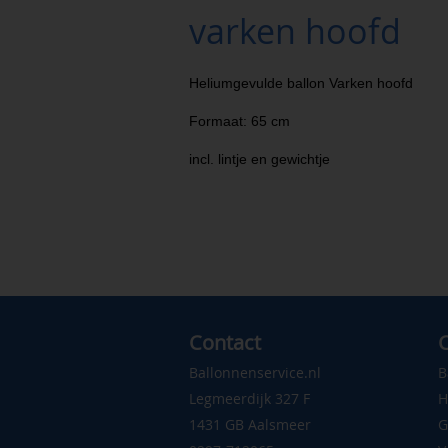
varken hoofd
Heliumgevulde ballon Varken hoofd
Formaat: 65 cm
incl. lintje en gewichtje
Contact
C
Ballonnenservice.nl
B
Legmeerdijk 327 F
H
1431 GB Aalsmeer
G