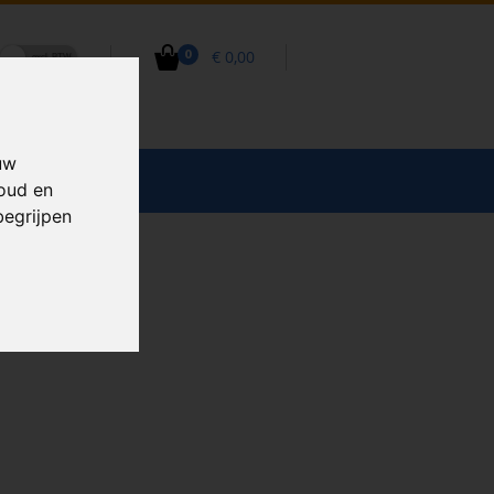
€ 0,00
0
uw
CCESSOIRES
houd en
begrijpen