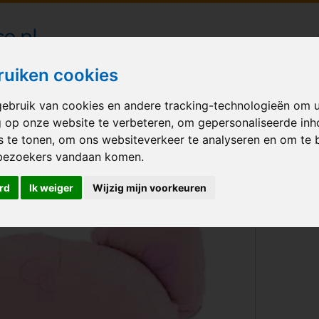
londecoraties bezorgd in heel Nederland
ruiken cookies
ebruik van cookies en andere tracking-technologieën om 
M BALLONNEN
GELEGENHEID
VERHUUR
BEDRUKKEN
A
g op onze website te verbeteren, om gepersonaliseerde in
s te tonen, om ons websiteverkeer te analyseren en om te 
fd
bezoekers vandaan komen.
rd
Ik weiger
Wijzig mijn voorkeuren