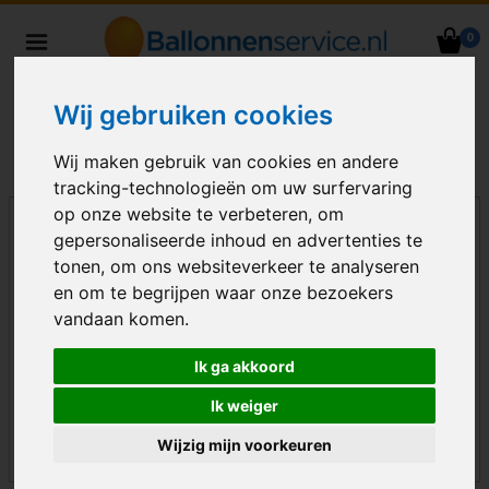
0
Heliumballonnen en
ballondecoraties bezorgd in heel
Wij gebruiken cookies
Nederland
Wij maken gebruik van cookies en andere
tracking-technologieën om uw surfervaring
op onze website te verbeteren, om
gepersonaliseerde inhoud en advertenties te
tonen, om ons websiteverkeer te analyseren
en om te begrijpen waar onze bezoekers
vandaan komen.
Ik ga akkoord
Ik weiger
Wijzig mijn voorkeuren