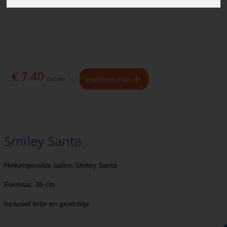
€ 7.40
In winkelmandje
Excl. btw
Smiley Santa
Heliumgevulde ballon Smiley Santa
Formaat: 35 cm
Inclusief lintje en gewichtje