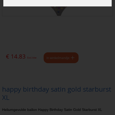
€ 14.83
In winkelmandje
Excl. btw
happy birthday satin gold starburst
XL
Heliumgevulde ballon Happy Birthday Satin Gold Starburst XL