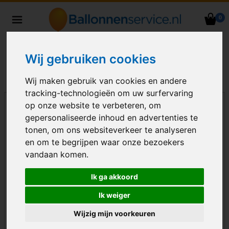
0
Heliumballonnen en
ballondecoraties bezorgd in heel
Nederland
Wij gebruiken cookies
Wij maken gebruik van cookies en andere
tracking-technologieën om uw surfervaring
op onze website te verbeteren, om
gepersonaliseerde inhoud en advertenties te
tonen, om ons websiteverkeer te analyseren
en om te begrijpen waar onze bezoekers
vandaan komen.
Ik ga akkoord
Ik weiger
Wijzig mijn voorkeuren