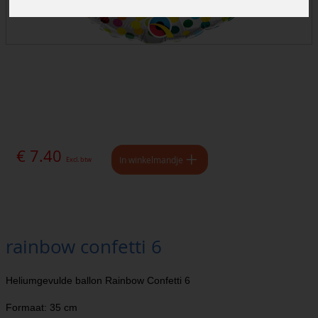
€ 7.40
In winkelmandje
Excl. btw
rainbow confetti 6
Heliumgevulde ballon Rainbow Confetti 6
Formaat: 35 cm