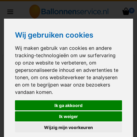
0
Heliumballonnen en
ballondecoraties bezorgd in heel
Nederland
Wij gebruiken cookies
Wij maken gebruik van cookies en andere
tracking-technologieën om uw surfervaring
op onze website te verbeteren, om
gepersonaliseerde inhoud en advertenties te
tonen, om ons websiteverkeer te analyseren
en om te begrijpen waar onze bezoekers
vandaan komen.
Ik ga akkoord
Ik weiger
Wijzig mijn voorkeuren