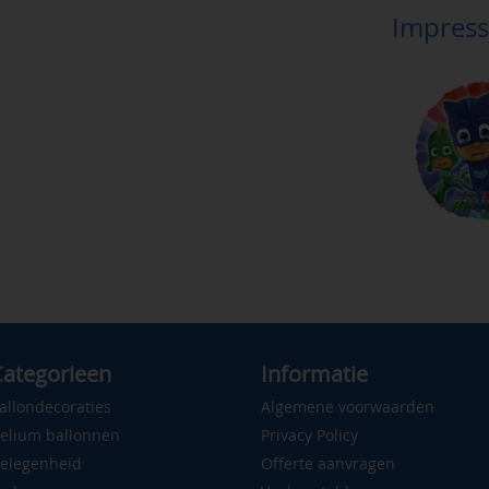
Impress
ategorieen
Informatie
allondecoraties
Algemene voorwaarden
elium ballonnen
Privacy Policy
elegenheid
Offerte aanvragen