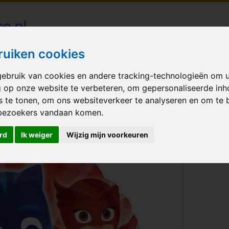
londecoraties bezorgd in heel Nederland
ruiken cookies
ebruik van cookies en andere tracking-technologieën om 
M BALLONNEN
GELEGENHEID
VERHUUR
BEDRUKKEN
A
g op onze website te verbeteren, om gepersonaliseerde in
s te tonen, om ons websiteverkeer te analyseren en om te 
bezoekers vandaan komen.
rd
Ik weiger
Wijzig mijn voorkeuren