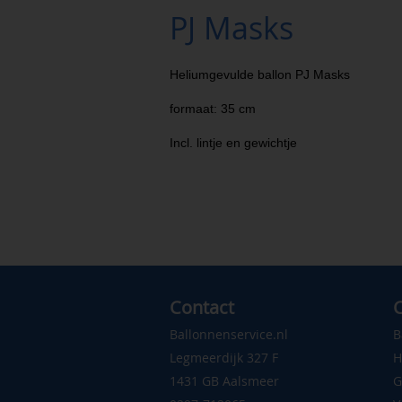
PJ Masks
Heliumgevulde ballon PJ Masks
formaat: 35 cm
Incl. lintje en gewichtje
Contact
C
Ballonnenservice.nl
B
Legmeerdijk 327 F
H
1431 GB Aalsmeer
G