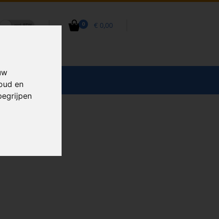
€ 0,00
0
uw
CCESSOIRES
houd en
begrijpen