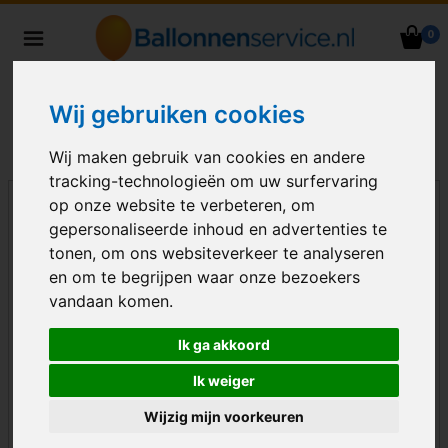
0
Heliumballonnen en
ballondecoraties bezorgd in heel
Nederland
Wij gebruiken cookies
Wij maken gebruik van cookies en andere
tracking-technologieën om uw surfervaring
op onze website te verbeteren, om
gepersonaliseerde inhoud en advertenties te
tonen, om ons websiteverkeer te analyseren
en om te begrijpen waar onze bezoekers
vandaan komen.
Ik ga akkoord
Ik weiger
Wijzig mijn voorkeuren