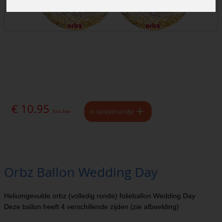
€ 10.95
In winkelmandje
Excl. btw
Orbz Ballon Wedding Day
Heliumgevulde orbz (volledig ronde) folieballon Wedding Day
Deze ballon heeft 4 verschillende zijden (zie afbeelding)