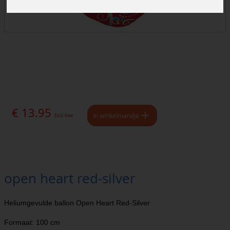
€ 13.95
In winkelmandje
Excl. btw
open heart red-silver
Heliumgevulde ballon Open Heart Red-Silver
Formaat: 100 cm