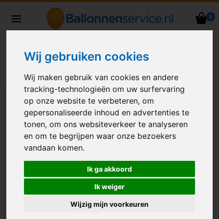
0
Heliumballonnen en
ballondecoraties bezorgd in heel
Nederland
Wij gebruiken cookies
Wij maken gebruik van cookies en andere
tracking-technologieën om uw surfervaring
op onze website te verbeteren, om
gepersonaliseerde inhoud en advertenties te
tonen, om ons websiteverkeer te analyseren
en om te begrijpen waar onze bezoekers
vandaan komen.
Ik ga akkoord
Ik weiger
Wijzig mijn voorkeuren