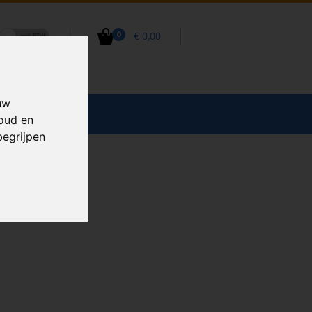
€ 0,00
0
uw
CCESSOIRES
houd en
begrijpen