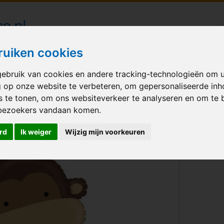
londecoraties bezorgd in heel Nederland
ruiken cookies
ebruik van cookies en andere tracking-technologieën om 
M BALLONNEN
GELEGENHEID
VERHUUR
BEDRUKKEN
A
g op onze website te verbeteren, om gepersonaliseerde in
s te tonen, om ons websiteverkeer te analyseren en om te 
bezoekers vandaan komen.
rd
Ik weiger
Wijzig mijn voorkeuren