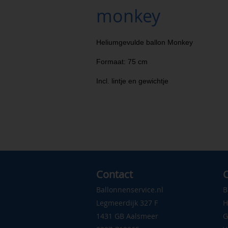
monkey
Heliumgevulde ballon Monkey
Formaat: 75 cm
Incl. lintje en gewichtje
Contact
C
Ballonnenservice.nl
B
Legmeerdijk 327 F
H
1431 GB Aalsmeer
G