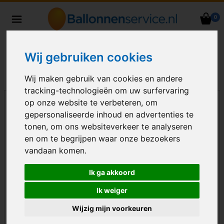
0
Heliumballonnen en
ballondecoraties bezorgd in heel
Nederland
Wij gebruiken cookies
Wij maken gebruik van cookies en andere
tracking-technologieën om uw surfervaring
op onze website te verbeteren, om
gepersonaliseerde inhoud en advertenties te
tonen, om ons websiteverkeer te analyseren
en om te begrijpen waar onze bezoekers
vandaan komen.
Ik ga akkoord
Ik weiger
Wijzig mijn voorkeuren