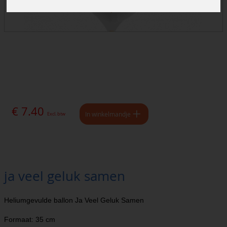
€ 7.40
In winkelmandje
Excl. btw
ja veel geluk samen
Heliumgevulde ballon Ja Veel Geluk Samen
Formaat: 35 cm