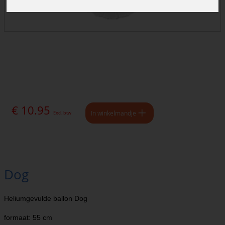
€ 10.95
In winkelmandje
Excl. btw
Dog
Heliumgevulde ballon Dog
formaat: 55 cm