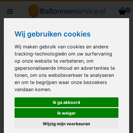
0
Heliumballonnen en
ballondecoraties bezorgd in heel
Nederland
Wij gebruiken cookies
Wij maken gebruik van cookies en andere
tracking-technologieën om uw surfervaring
op onze website te verbeteren, om
gepersonaliseerde inhoud en advertenties te
tonen, om ons websiteverkeer te analyseren
en om te begrijpen waar onze bezoekers
vandaan komen.
Ik ga akkoord
Ik weiger
Wijzig mijn voorkeuren