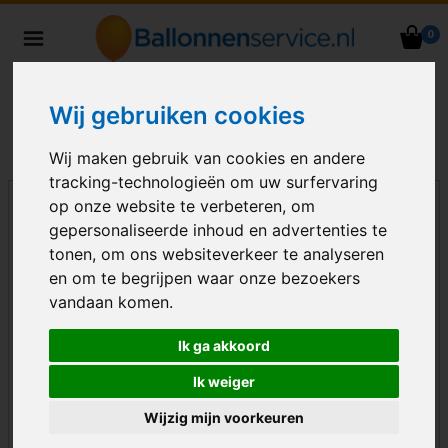
0
Heliumballonnen en
ballondecoraties bezorgd in heel
Nederland
Wij gebruiken cookies
Wij maken gebruik van cookies en andere
tracking-technologieën om uw surfervaring
op onze website te verbeteren, om
gepersonaliseerde inhoud en advertenties te
tonen, om ons websiteverkeer te analyseren
en om te begrijpen waar onze bezoekers
vandaan komen.
Ik ga akkoord
Ik weiger
Wijzig mijn voorkeuren