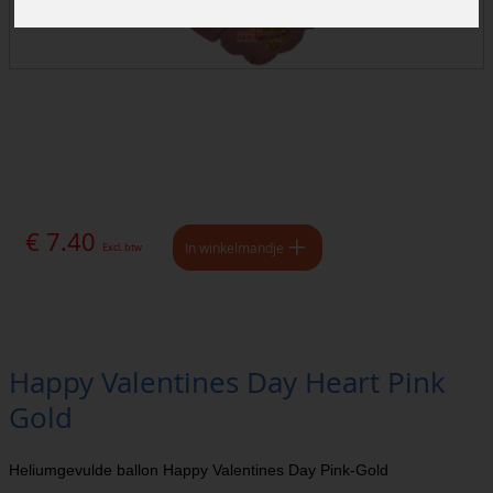
€ 7.40
In winkelmandje
Excl. btw
Happy Valentines Day Heart Pink
Gold
Heliumgevulde ballon Happy Valentines Day Pink-Gold