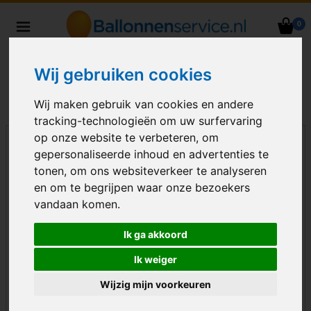
0
Heliumballonnen en
ballondecoraties bezorgd in heel
Wij gebruiken cookies
Nederland
Wij maken gebruik van cookies en andere
tracking-technologieën om uw surfervaring
op onze website te verbeteren, om
gepersonaliseerde inhoud en advertenties te
tonen, om ons websiteverkeer te analyseren
en om te begrijpen waar onze bezoekers
vandaan komen.
Ik ga akkoord
Ik weiger
Wijzig mijn voorkeuren