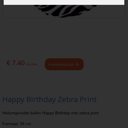
€ 7.40
In winkelmandje
Excl. btw
Happy Birthday Zebra Print
Heliumgevulde ballon Happy Birthday met zebra print.
Formaat: 35 cm