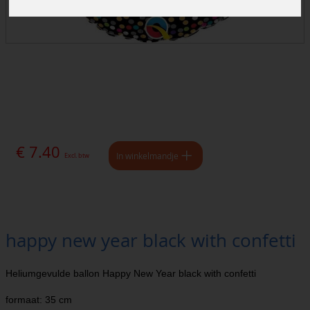
€ 7.40
In winkelmandje
Excl. btw
happy new year black with confetti
Heliumgevulde ballon Happy New Year black with confetti
formaat: 35 cm