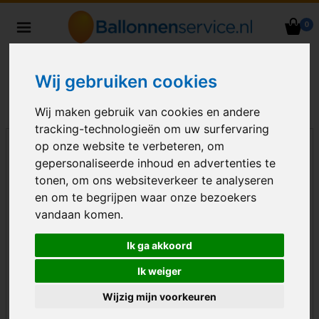
0
Heliumballonnen en
ballondecoraties bezorgd in heel
Nederland
Wij gebruiken cookies
Wij maken gebruik van cookies en andere
tracking-technologieën om uw surfervaring
op onze website te verbeteren, om
gepersonaliseerde inhoud en advertenties te
tonen, om ons websiteverkeer te analyseren
en om te begrijpen waar onze bezoekers
vandaan komen.
Ik ga akkoord
Ik weiger
Wijzig mijn voorkeuren