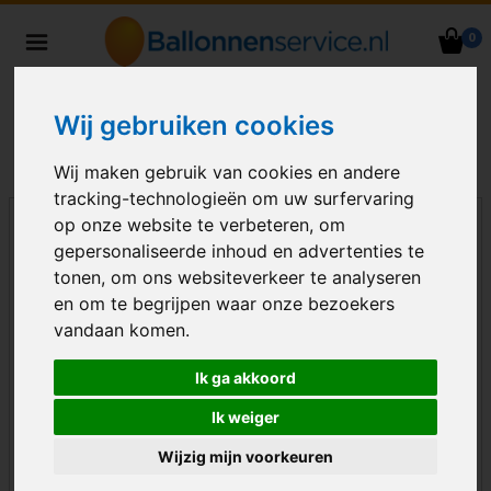
0
Heliumballonnen en
ballondecoraties bezorgd in heel
Nederland
Wij gebruiken cookies
Wij maken gebruik van cookies en andere
tracking-technologieën om uw surfervaring
op onze website te verbeteren, om
gepersonaliseerde inhoud en advertenties te
tonen, om ons websiteverkeer te analyseren
en om te begrijpen waar onze bezoekers
vandaan komen.
Ik ga akkoord
Ik weiger
Wijzig mijn voorkeuren