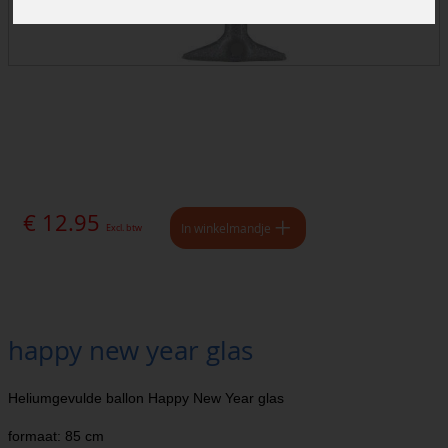
€ 12.95
In winkelmandje
Excl. btw
happy new year glas
Heliumgevulde ballon Happy New Year glas
formaat: 85 cm