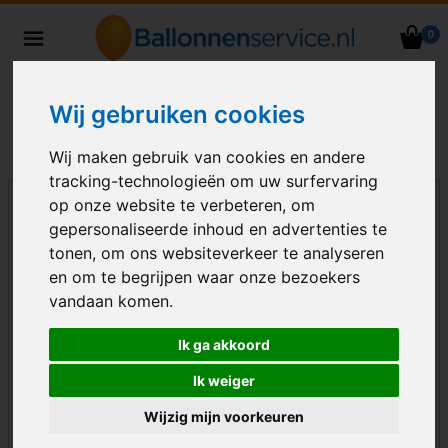
0
Heliumballonnen en
ballondecoraties bezorgd in heel
Nederland
Wij gebruiken cookies
Wij maken gebruik van cookies en andere
tracking-technologieën om uw surfervaring
op onze website te verbeteren, om
gepersonaliseerde inhoud en advertenties te
tonen, om ons websiteverkeer te analyseren
en om te begrijpen waar onze bezoekers
vandaan komen.
Ik ga akkoord
Ik weiger
Wijzig mijn voorkeuren