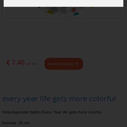
€ 7.40
In winkelmandje
Excl. btw
every year life gets more colorful
Heliumgevulde ballon Every Year life gets more colorful
formaat: 35 cm