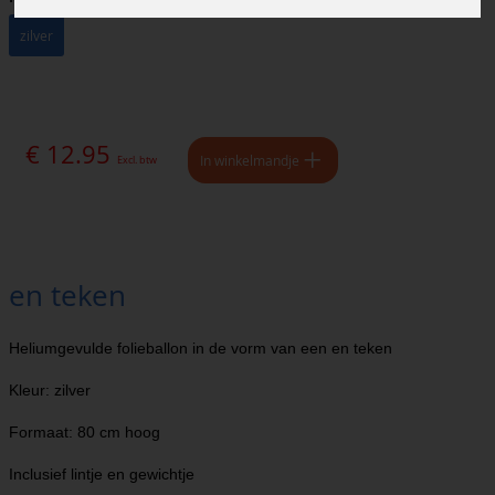
zilver
€ 12.95
In winkelmandje
Excl. btw
en teken
Heliumgevulde folieballon in de vorm van een en teken
Kleur: zilver
Formaat: 80 cm hoog
Inclusief lintje en gewichtje