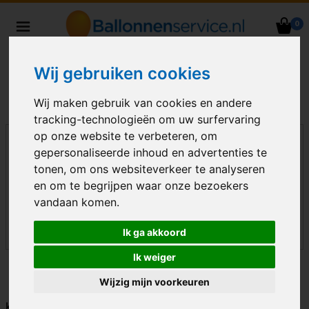
0
Heliumballonnen en
ballondecoraties bezorgd in heel
Wij gebruiken cookies
Nederland
Wij maken gebruik van cookies en andere
tracking-technologieën om uw surfervaring
op onze website te verbeteren, om
gepersonaliseerde inhoud en advertenties te
tonen, om ons websiteverkeer te analyseren
en om te begrijpen waar onze bezoekers
vandaan komen.
Ik ga akkoord
Ik weiger
Wijzig mijn voorkeuren
kleur: