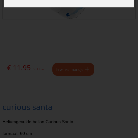
€ 11.95
In winkelmandje
Excl. btw
curious santa
Heliumgevulde ballon Curious Santa
formaat: 60 cm