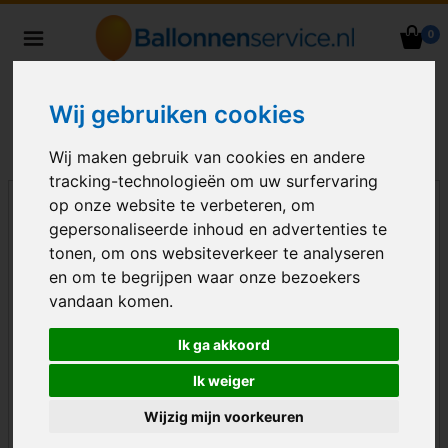
0
Heliumballonnen en
ballondecoraties bezorgd in heel
Nederland
Wij gebruiken cookies
Wij maken gebruik van cookies en andere
tracking-technologieën om uw surfervaring
op onze website te verbeteren, om
gepersonaliseerde inhoud en advertenties te
tonen, om ons websiteverkeer te analyseren
en om te begrijpen waar onze bezoekers
vandaan komen.
Ik ga akkoord
Ik weiger
Wijzig mijn voorkeuren