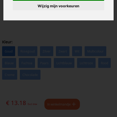
Wijzig mijn voorkeuren
Kleur:
Goud
Rosegoud
Zilver
Zwart
Wit
Multicolour
Blauw
Fuchsia
Paars
Lichtblauw
Lichtroze
Rood
Creme
Chocolade
€ 13.18
In winkelmandje
Excl. btw