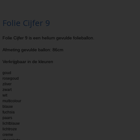
Folie Cijfer 9
Folie Cijfer 9 is een helium gevulde folieballon.
Afmeting gevulde ballon: 86cm
Verkrijgbaar in de kleuren
goud
rosegoud
zilver
zwart
wit
multicolour
blauw
fuchsia
paars
lichtblauw
lichtroze
creme