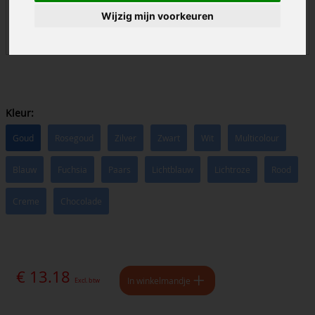
Wijzig mijn voorkeuren
Kleur:
Goud
Rosegoud
Zilver
Zwart
Wit
Multicolour
Blauw
Fuchsia
Paars
Lichtblauw
Lichtroze
Rood
Creme
Chocolade
€ 13.18
In winkelmandje
Excl. btw