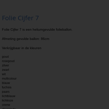
Folie Cijfer 7
Folie Cijfer 7 is een heliumgevulde folieballon.
Afmeting gevulde ballon: 86cm
Verkrijgbaar in de kleuren
goud
rosegoud
zilver
zwart
wit
multicolour
blauw
fuchsia
paars
lichtblauw
lichtroze
creme