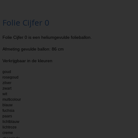
Folie Cijfer 0
Folie Cijfer 0 is een heliumgevulde folieballon.
Afmeting gevulde ballon: 86 cm
Verkrijgbaar in de kleuren
goud
rosegoud
zilver
zwart
wit
multicolour
blauw
fuchsia
paars
lichtblauw
lichtroze
creme