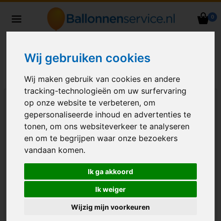
0
Heliumballonnen en
ballondecoraties bezorgd in heel
Nederland
Wij gebruiken cookies
Wij maken gebruik van cookies en andere
tracking-technologieën om uw surfervaring
op onze website te verbeteren, om
gepersonaliseerde inhoud en advertenties te
tonen, om ons websiteverkeer te analyseren
en om te begrijpen waar onze bezoekers
vandaan komen.
Ik ga akkoord
Ik weiger
Wijzig mijn voorkeuren