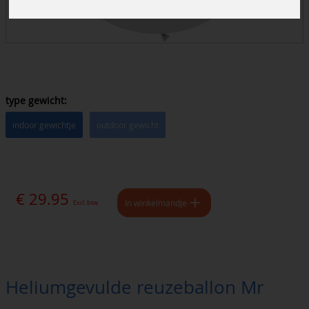
type gewicht:
indoor gewichtje
outdoor gewicht
€ 29.95
In winkelmandje
Excl. btw
Heliumgevulde reuzeballon Mr