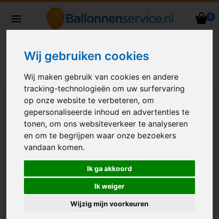
0
Heliumballonnen en
ballondecoraties bezorgd in heel
Nederland
Wij gebruiken cookies
Wij maken gebruik van cookies en andere
tracking-technologieën om uw surfervaring
op onze website te verbeteren, om
gepersonaliseerde inhoud en advertenties te
tonen, om ons websiteverkeer te analyseren
en om te begrijpen waar onze bezoekers
vandaan komen.
Ik ga akkoord
Ik weiger
Wijzig mijn voorkeuren