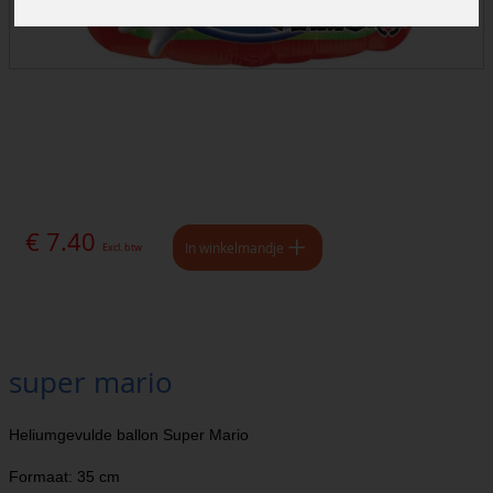
€ 7.40
In winkelmandje
Excl. btw
super mario
Heliumgevulde ballon Super Mario
Formaat: 35 cm