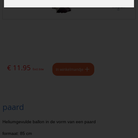
€ 11.95
In winkelmandje
Excl. btw
paard
Heliumgevulde ballon in de vorm van een paard
formaat: 85 cm