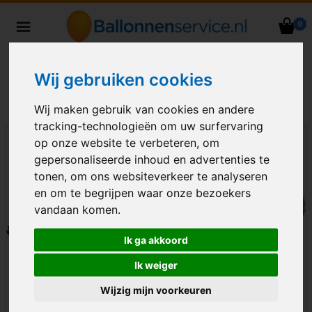
0
Heliumballonnen en
ballondecoraties bezorgd in heel
Nederland
Wij gebruiken cookies
Wij maken gebruik van cookies en andere
tracking-technologieën om uw surfervaring
op onze website te verbeteren, om
gepersonaliseerde inhoud en advertenties te
tonen, om ons websiteverkeer te analyseren
en om te begrijpen waar onze bezoekers
vandaan komen.
Ik ga akkoord
Ik weiger
Wijzig mijn voorkeuren