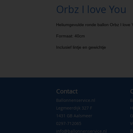
Orbz I love You
Heliumgevulde ronde ballon Orbz I love 
Formaat: 40cm
Inclusief lintje en gewichtje
Contact
C
Ballonnenservice.nl
B
Legmeerdijk 327 F
H
1431 GB Aalsmeer
G
0297-712065
V
info@ballonnenservice.nl
B