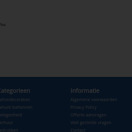
You
ategorieen
Informatie
allondecoraties
Algemene voorwaarden
elium ballonnen
Privacy Policy
elegenheid
Offerte aanvragen
erhuur
Veel gestelde vragen
edrukken
Contact