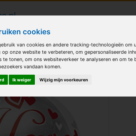
londecoraties bezorgd in heel Nederland
ruiken cookies
ebruik van cookies en andere tracking-technologieën om 
M BALLONNEN
GELEGENHEID
VERHUUR
BEDRUKKEN
A
g op onze website te verbeteren, om gepersonaliseerde in
s te tonen, om ons websiteverkeer te analyseren en om te 
 You
bezoekers vandaan komen.
rd
Ik weiger
Wijzig mijn voorkeuren