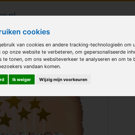
londecoraties bezorgd in heel Nederland
ruiken cookies
ebruik van cookies en andere tracking-technologieën om 
M BALLONNEN
GELEGENHEID
VERHUUR
BEDRUKKEN
A
g op onze website te verbeteren, om gepersonaliseerde in
s te tonen, om ons websiteverkeer te analyseren en om te 
day confetti cake
bezoekers vandaan komen.
rd
Ik weiger
Wijzig mijn voorkeuren