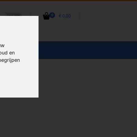
€ 0,00
0
uw
CCESSOIRES
houd en
begrijpen