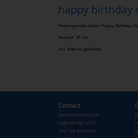
happy birthday c
Heliumgevulde ballon Happy Birthday Co
formaat: 35 cm
incl. lintje en gewichtje
Contact
C
Ballonnenservice.nl
B
Legmeerdijk 327 F
H
1431 GB Aalsmeer
G