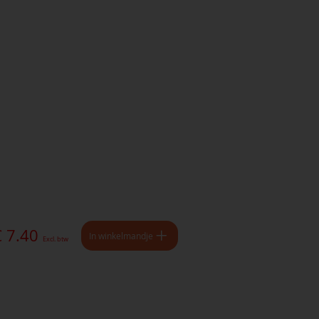
€ 7.40
In winkelmandje
Excl. btw