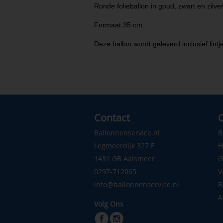
Ronde folieballon in goud, zwart en zilv
Formaat 35 cm.
Deze ballon wordt geleverd inclusief lintj
Contact
C
Ballonnenservice.nl
B
Legmeerdijk 327 F
H
1431 GB Aalsmeer
G
0297-712065
V
info@ballonnenservice.nl
B
A
Volg Ons