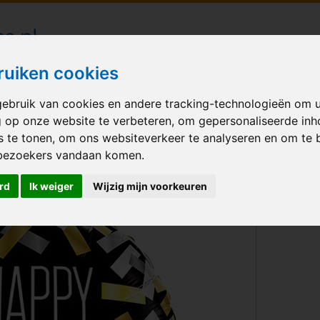
londecoraties bezorgd in heel Nederland
ruiken cookies
ebruik van cookies en andere tracking-technologieën om 
M BALLONNEN
GELEGENHEID
VERHUUR
BEDRUKKEN
A
g op onze website te verbeteren, om gepersonaliseerde in
s te tonen, om ons websiteverkeer te analyseren en om te 
nfetti Strips
bezoekers vandaan komen.
rd
Ik weiger
Wijzig mijn voorkeuren