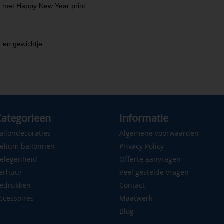
er met Happy New Year print.
e en gewichtje.
ategorieen
Informatie
allondecoraties
Algemene voorwaarden
elium ballonnen
Privacy Policy
elegenheid
Offerte aanvragen
erhuur
Veel gestelde vragen
edrukken
Contact
ccessoires
Maatwerk
Blog