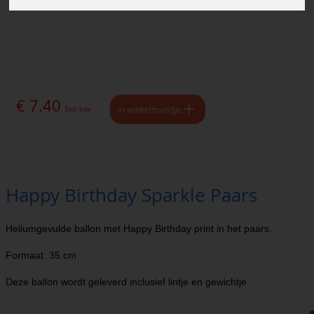
€ 7.40
In winkelmandje
Excl. btw
Happy Birthday Sparkle Paars
Heliumgevulde ballon met Happy Birthday print in het paars.
Formaat: 35 cm
Deze ballon wordt geleverd inclusief lintje en gewichtje