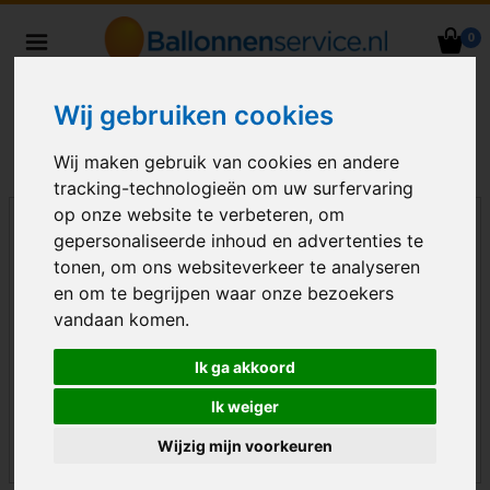
0
Heliumballonnen en
ballondecoraties bezorgd in heel
Wij gebruiken cookies
Nederland
Wij maken gebruik van cookies en andere
tracking-technologieën om uw surfervaring
op onze website te verbeteren, om
gepersonaliseerde inhoud en advertenties te
tonen, om ons websiteverkeer te analyseren
en om te begrijpen waar onze bezoekers
vandaan komen.
Ik ga akkoord
Ik weiger
Wijzig mijn voorkeuren