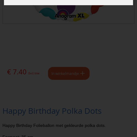
€ 7.40
In winkelmandje
Excl. btw
Happy Birthday Polka Dots
Happy Birthday Folieballon met gekleurde polka dots.