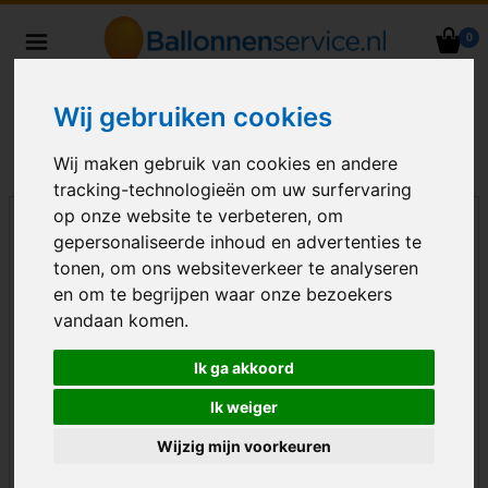
0
Heliumballonnen en
ballondecoraties bezorgd in heel
Wij gebruiken cookies
Nederland
Wij maken gebruik van cookies en andere
tracking-technologieën om uw surfervaring
op onze website te verbeteren, om
gepersonaliseerde inhoud en advertenties te
tonen, om ons websiteverkeer te analyseren
en om te begrijpen waar onze bezoekers
vandaan komen.
Ik ga akkoord
Ik weiger
Wijzig mijn voorkeuren