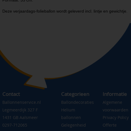
Formaat: 35 cm.
Deze verjaardags-folieballon wordt geleverd incl. lintje en gewichtje.
Contact
Categorieen
Informatie
Ballonnenservice.nl
Ballondecoraties
Algemene
Legmeerdijk 327 F
Helium
voorwaarden
1431 GB Aalsmeer
ballonnen
Privacy Policy
0297-712065
Gelegenheid
Offerte