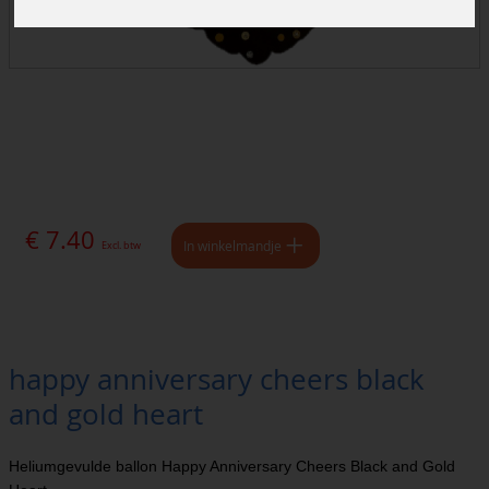
€ 7.40
In winkelmandje
Excl. btw
happy anniversary cheers black
and gold heart
Heliumgevulde ballon Happy Anniversary Cheers Black and Gold