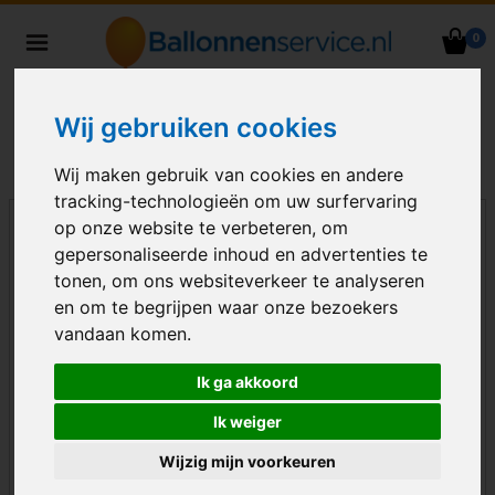
0
Heliumballonnen en
ballondecoraties bezorgd in heel
Nederland
Wij gebruiken cookies
Wij maken gebruik van cookies en andere
tracking-technologieën om uw surfervaring
op onze website te verbeteren, om
gepersonaliseerde inhoud en advertenties te
tonen, om ons websiteverkeer te analyseren
en om te begrijpen waar onze bezoekers
vandaan komen.
Ik ga akkoord
Ik weiger
Wijzig mijn voorkeuren