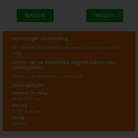
BEKIJKEN
BEKIJKEN
Wij bezorgen uw bestelling
Van maandag t/m zaterdag in een gewenst tijdvak tussen 08:00 -
17:00
Afhalen van uw bestelling is mogelijk tijdens onze
openingstijden
Tevens zijn wij dan telefonisch bereikbaar
Openingstijden
maandag t/m vrijdag
09:00 - 17:00 uur
zaterdag
09:00 - 12:00 uur
zondag
gesloten