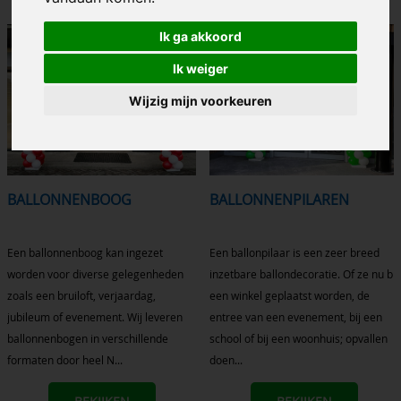
Ik ga akkoord
Ik weiger
Wijzig mijn voorkeuren
BALLONNENBOOG
BALLONNENPILAREN
Een ballonnenboog kan ingezet
Een ballonpilaar is een zeer breed
worden voor diverse gelegenheden
inzetbare ballondecoratie. Of ze nu bij
zoals een bruiloft, verjaardag,
een winkel geplaatst worden, de
jubileum of evenement. Wij leveren
entree van een evenement, bij een
ballonnenbogen in verschillende
school of bij een woonhuis; opvallen
formaten door heel N...
doen...