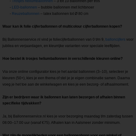
-
Trosjes heliumballonnen
– 3 tot 10 ballonnen per tros
-
LED-ballonnen
– bubble ballonnen met lichtsnoer
-
Reuzeballonnen
– latex ballonnen tot Ø 80 cm
Waar kan ik folie cijferballonnen of multicolour cijferballonnen kopen?
Bij Ballonnenservice.nl vind je foliecijferballonnen van 0 t/m 9,
balloncijfers
voor
jubilea en verjaardagen, en kleurrijke varianten voor speciale leeftijden.
Hoe bestel ik trosjes heliumballonnen in verschillende kleuren online?
Via onze online configurator kies je het aantal ballonnen (3–10), selecteer je
kleuren (50+), kies je een thema of stel je je eigen combinatie samen. Daarna
voeg je het toe aan de winkelwagen en kies je een bezorg- of afhaalmoment.
Zijn er bedrijven waar ik ballonnen kan laten bezorgen of afhalen binnen
specifieke tijdvakken?
Ja, bij Ballonnenservice.nl kies je voor bezorging maandag t/m zaterdag tussen
08:00–17:00 uur (vanaf €75). Afhalen kan in Aalsmeer zonder minimum.
Wat zijn de mogelijkheden voor een ballonnenboog voor een winkel of