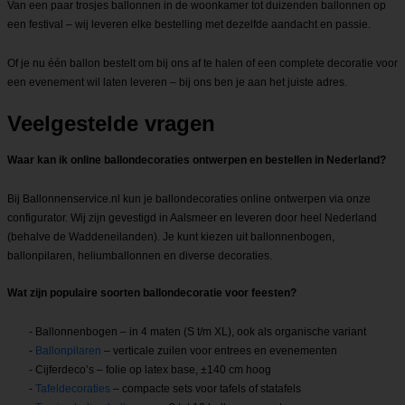
Van een paar trosjes ballonnen in de woonkamer tot duizenden ballonnen op
een festival – wij leveren elke bestelling met dezelfde aandacht en passie.
Of je nu één ballon bestelt om bij ons af te halen of een complete decoratie voor
een evenement wil laten leveren – bij ons ben je aan het juiste adres.
Veelgestelde vragen
Waar kan ik online ballondecoraties ontwerpen en bestellen in Nederland?
Bij Ballonnenservice.nl kun je ballondecoraties online ontwerpen via onze
configurator. Wij zijn gevestigd in Aalsmeer en leveren door heel Nederland
(behalve de Waddeneilanden). Je kunt kiezen uit ballonnenbogen,
ballonpilaren, heliumballonnen en diverse decoraties.
Wat zijn populaire soorten ballondecoratie voor feesten?
- Ballonnenbogen – in 4 maten (S t/m XL), ook als organische variant
-
Ballonpilaren
– verticale zuilen voor entrees en evenementen
- Cijferdeco’s – folie op latex base, ±140 cm hoog
-
Tafeldecoraties
– compacte sets voor tafels of statafels