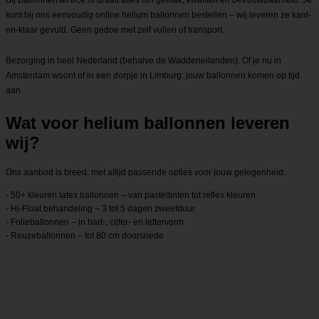
kunt bij ons eenvoudig online helium ballonnen bestellen – wij leveren ze kant-
en-klaar gevuld. Geen gedoe met zelf vullen of transport.
Bezorging in heel Nederland (behalve de Waddeneilanden). Of je nu in
Amsterdam woont of in een dorpje in Limburg: jouw ballonnen komen op tijd
aan.
Wat voor helium ballonnen leveren
wij?
Ons aanbod is breed, met altijd passende opties voor jouw gelegenheid:
- 50+ kleuren latex ballonnen – van pasteltinten tot reflex kleuren
- Hi-Float behandeling – 3 tot 5 dagen zweefduur
- Folieballonnen – in hart-, cijfer- en lettervorm
- Reuzeballonnen – tot 80 cm doorsnede