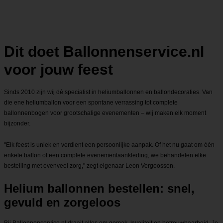
Dit doet Ballonnenservice.nl
voor jouw feest
Sinds 2010 zijn wij dé specialist in heliumballonnen en ballondecoraties. Van
die ene heliumballon voor een spontane verrassing tot complete
ballonnenbogen voor grootschalige evenementen – wij maken elk moment
bijzonder.
"Elk feest is uniek en verdient een persoonlijke aanpak. Of het nu gaat om één
enkele ballon of een complete evenementaankleding, we behandelen elke
bestelling met evenveel zorg," zegt eigenaar Leon Vergoossen.
Helium ballonnen bestellen: snel,
gevuld en zorgeloos
Bij Ballonnenservice.nl draait alles om gemak, kwaliteit en betrouwbaarheid. Je