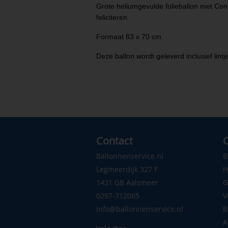
Grote heliumgevulde folieballon met Co
feliciteren.
Formaat 83 x 70 cm.
Deze ballon wordt geleverd inclusief lintj
Contact
C
Ballonnenservice.nl
B
Legmeerdijk 327 F
H
1431 GB Aalsmeer
G
0297-712065
V
info@ballonnenservice.nl
B
A