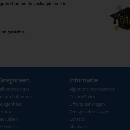
ngrats Grad om de geslaagde mee te
e en gewichtje.
ategorieen
Informatie
allondecoraties
Algemene voorwaarden
elium ballonnen
Privacy Policy
elegenheid
Offerte aanvragen
erhuur
Veel gestelde vragen
edrukken
Contact
ccessoires
Maatwerk