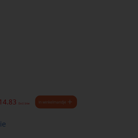
 14.83
In winkelmandje
Excl. btw
ie