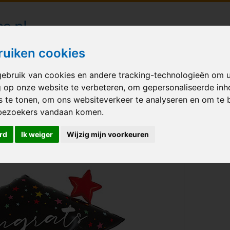
londecoraties bezorgd in heel Nederland
ruiken cookies
ebruik van cookies en andere tracking-technologieën om 
M BALLONNEN
GELEGENHEID
VERHUUR
BEDRUKKEN
A
g op onze website te verbeteren, om gepersonaliseerde in
s te tonen, om ons websiteverkeer te analyseren en om te 
rad Shape
bezoekers vandaan komen.
rd
Ik weiger
Wijzig mijn voorkeuren