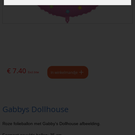
€ 7.40
In winkelmandje
Excl. btw
Gabbys Dollhouse
Roze folieballon met Gabby's Dollhouse afbeelding.