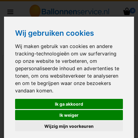
0
Heliumballonnen en
ballondecoraties bezorgd in heel
Wij gebruiken cookies
Nederland
Wij maken gebruik van cookies en andere
tracking-technologieën om uw surfervaring
op onze website te verbeteren, om
gepersonaliseerde inhoud en advertenties te
tonen, om ons websiteverkeer te analyseren
en om te begrijpen waar onze bezoekers
vandaan komen.
Ik ga akkoord
Ik weiger
Wijzig mijn voorkeuren