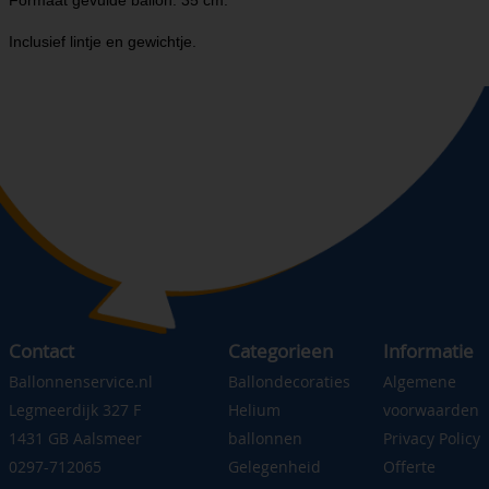
Formaat gevulde ballon: 35 cm.
Inclusief lintje en gewichtje.
Contact
Categorieen
Informatie
Ballonnenservice.nl
Ballondecoraties
Algemene
Legmeerdijk 327 F
Helium
voorwaarden
1431 GB Aalsmeer
ballonnen
Privacy Policy
0297-712065
Gelegenheid
Offerte