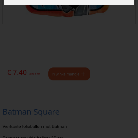
€ 7.40
In winkelmandje
Excl. btw
Batman Square
Vierkante folieballon met Batman