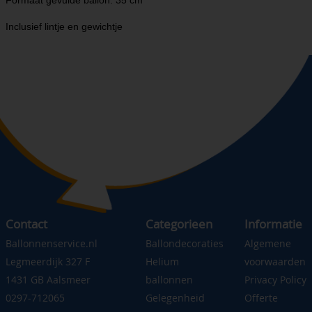
Formaat gevulde ballon: 35 cm
Inclusief lintje en gewichtje
Contact
Categorieen
Informatie
Ballonnenservice.nl
Ballondecoraties
Algemene
Legmeerdijk 327 F
Helium
voorwaarden
1431 GB Aalsmeer
ballonnen
Privacy Policy
0297-712065
Gelegenheid
Offerte