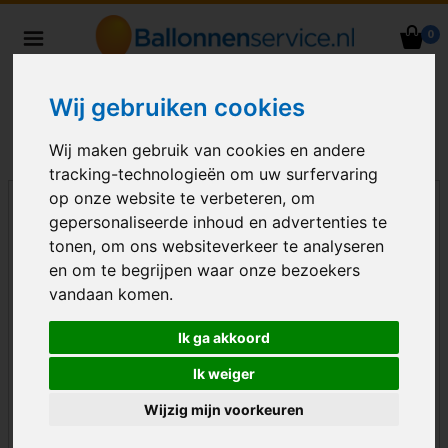
0
Heliumballonnen en
ballondecoraties bezorgd in heel
Wij gebruiken cookies
Nederland
Wij maken gebruik van cookies en andere
tracking-technologieën om uw surfervaring
op onze website te verbeteren, om
gepersonaliseerde inhoud en advertenties te
tonen, om ons websiteverkeer te analyseren
en om te begrijpen waar onze bezoekers
vandaan komen.
Ik ga akkoord
Ik weiger
Wijzig mijn voorkeuren