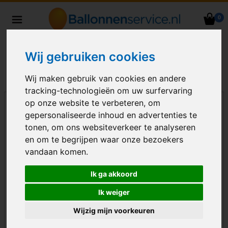
0
Heliumballonnen en
ballondecoraties bezorgd in heel
Nederland
Wij gebruiken cookies
Wij maken gebruik van cookies en andere
tracking-technologieën om uw surfervaring
op onze website te verbeteren, om
gepersonaliseerde inhoud en advertenties te
tonen, om ons websiteverkeer te analyseren
en om te begrijpen waar onze bezoekers
vandaan komen.
Ik ga akkoord
Ik weiger
Wijzig mijn voorkeuren