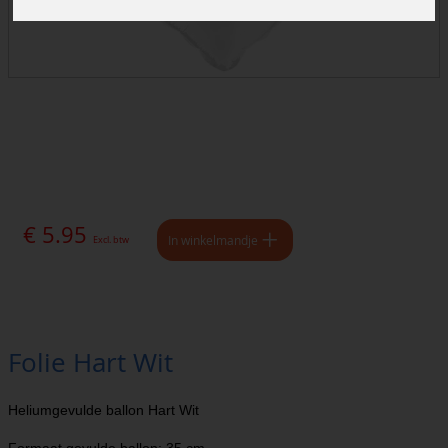
€ 5.95
In winkelmandje
Excl. btw
Folie Hart Wit
Heliumgevulde ballon Hart Wit