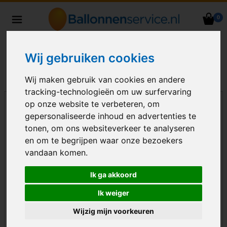
0
Heliumballonnen en
ballondecoraties bezorgd in heel
Nederland
Wij gebruiken cookies
Wij maken gebruik van cookies en andere
tracking-technologieën om uw surfervaring
op onze website te verbeteren, om
gepersonaliseerde inhoud en advertenties te
tonen, om ons websiteverkeer te analyseren
en om te begrijpen waar onze bezoekers
vandaan komen.
Ik ga akkoord
Ik weiger
Wijzig mijn voorkeuren