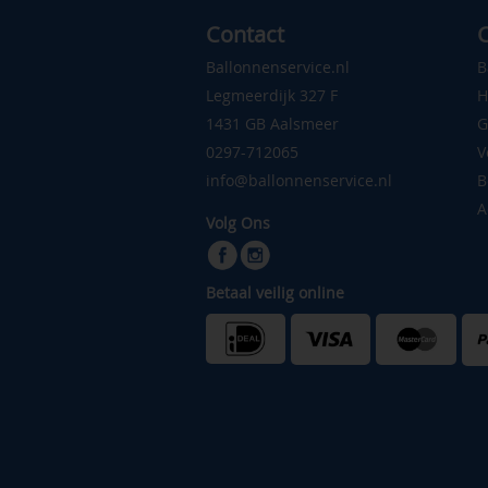
Contact
C
Ballonnenservice.nl
B
Legmeerdijk 327 F
H
1431 GB Aalsmeer
G
0297-712065
V
info@ballonnenservice.nl
B
A
Volg Ons
Betaal veilig online