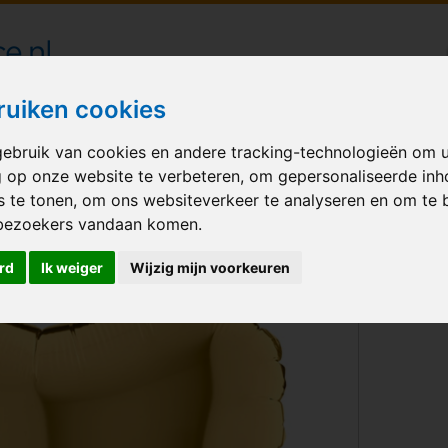
londecoraties bezorgd in heel Nederland
ruiken cookies
ebruik van cookies en andere tracking-technologieën om 
M BALLONNEN
GELEGENHEID
VERHUUR
BEDRUKKEN
A
g op onze website te verbeteren, om gepersonaliseerde in
s te tonen, om ons websiteverkeer te analyseren en om te 
 Goud
bezoekers vandaan komen.
rd
Ik weiger
Wijzig mijn voorkeuren