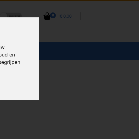
€ 0,00
0
uw
CCESSOIRES
houd en
begrijpen