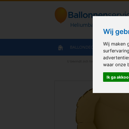
Heliumballonnen en bal
Wij geb
Wij maken g
BALLONDECORATIES
HELIU
surfervarin
advertentie
U bevindt zich hier
>
Home
>
Folie Hart
waar onze 
Ik ga akkoo