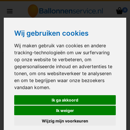
0
Heliumballonnen en
ballondecoraties bezorgd in heel
Nederland
Wij gebruiken cookies
Wij maken gebruik van cookies en andere
tracking-technologieën om uw surfervaring
op onze website te verbeteren, om
gepersonaliseerde inhoud en advertenties te
tonen, om ons websiteverkeer te analyseren
en om te begrijpen waar onze bezoekers
vandaan komen.
Ik ga akkoord
Ik weiger
Wijzig mijn voorkeuren