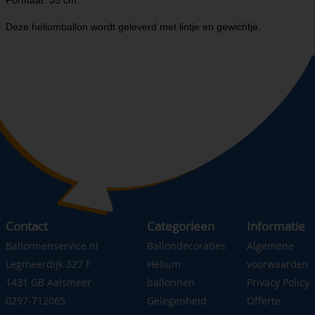
Formaat: 35 cm.
Deze heliumballon wordt geleverd met lintje en gewichtje.
Contact
Categorieen
Informatie
Ballonnenservice.nl
Ballondecoraties
Algemene
Legmeerdijk 327 F
Helium
voorwaarden
1431 GB Aalsmeer
ballonnen
Privacy Policy
0297-712065
Gelegenheid
Offerte