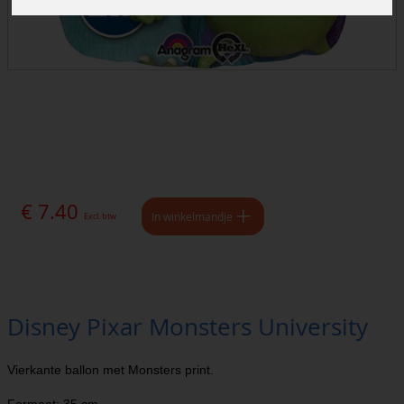
€ 7.40
In winkelmandje
Excl. btw
Disney Pixar Monsters University
Vierkante ballon met Monsters print.