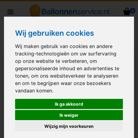
0
Heliumballonnen en
ballondecoraties bezorgd in heel
Wij gebruiken cookies
Nederland
Wij maken gebruik van cookies en andere
tracking-technologieën om uw surfervaring
op onze website te verbeteren, om
gepersonaliseerde inhoud en advertenties te
tonen, om ons websiteverkeer te analyseren
en om te begrijpen waar onze bezoekers
vandaan komen.
Ik ga akkoord
Ik weiger
Wijzig mijn voorkeuren