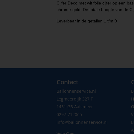
Cijfer Deco met wit folie cijfer op een ba
chrome-gold. De totale hoogte van de Cij
Leverbaar in de getallen 1 t/m 9
Contact
C
Ballonnenservice.nl
B
Legmeerdijk 327 F
H
1431 GB Aalsmeer
G
0297-712065
V
info@ballonnenservice.nl
B
A
Volg Ons