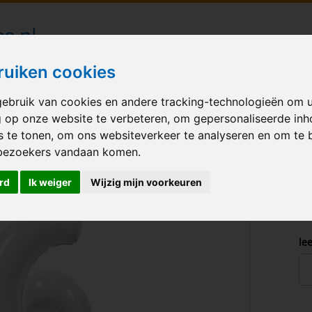
londecoraties bezorgd in heel Nederland
ruiken cookies
ebruik van cookies en andere tracking-technologieën om 
M BALLONNEN
GELEGENHEID
VERHUUR
BEDRUKKEN
A
g op onze website te verbeteren, om gepersonaliseerde in
s te tonen, om ons websiteverkeer te analyseren en om te 
 White-Gold
bezoekers vandaan komen.
rd
Ik weiger
Wijzig mijn voorkeuren
lee