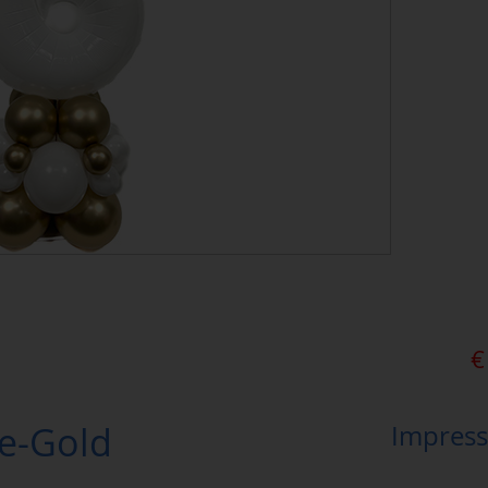
€
te-Gold
Impress