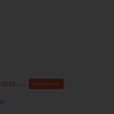
 20.62
In winkelmandje
Excl. btw
ie