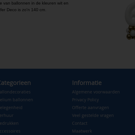
se van ballonnen in de kleuren wit en
fer Deco is zo'n 140 cm.
ategorieen
Informatie
allondecoraties
Algemene voorwaarden
elium ballonnen
Privacy Policy
elegenheid
Offerte aanvragen
erhuur
Veel gestelde vragen
edrukken
Contact
ccessoires
Maatwerk