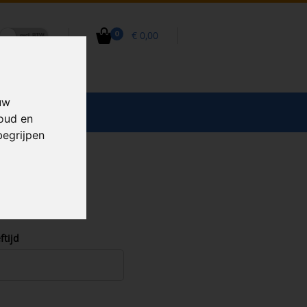
€ 0,00
0
uw
CCESSOIRES
houd en
begrijpen
ftijd