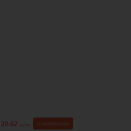
 20.62
In winkelmandje
Excl. btw