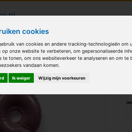
londecoraties bezorgd in heel Nederland
ruiken cookies
ebruik van cookies en andere tracking-technologieën om 
M BALLONNEN
GELEGENHEID
VERHUUR
BEDRUKKEN
A
g op onze website te verbeteren, om gepersonaliseerde in
s te tonen, om ons websiteverkeer te analyseren en om te 
 Pink Sand Gold
bezoekers vandaan komen.
rd
Ik weiger
Wijzig mijn voorkeuren
lee