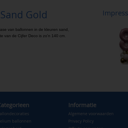
k Sand Gold
Impress
base van ballonnen in de kleuren sand,
gte van de Cijfer Deco is zo'n 140 cm.
ategorieen
Informatie
allondecoraties
Algemene voorwaarden
elium ballonnen
Privacy Policy