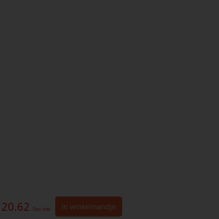
 20.62
In winkelmandje
Excl. btw