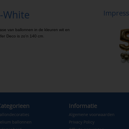
d-White
Impress
base van ballonnen in de kleuren wit en
fer Deco is zo'n 140 cm.
ategorieen
Informatie
allondecoraties
Algemene voorwaarden
elium ballonnen
Privacy Policy