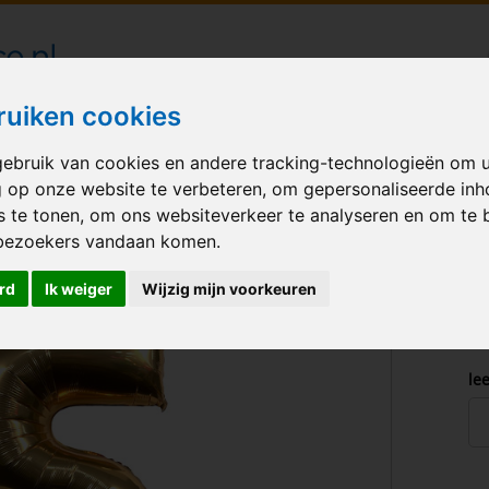
londecoraties bezorgd in heel Nederland
ruiken cookies
ebruik van cookies en andere tracking-technologieën om 
M BALLONNEN
GELEGENHEID
VERHUUR
BEDRUKKEN
A
g op onze website te verbeteren, om gepersonaliseerde in
s te tonen, om ons websiteverkeer te analyseren en om te 
 Gold-White
bezoekers vandaan komen.
rd
Ik weiger
Wijzig mijn voorkeuren
lee