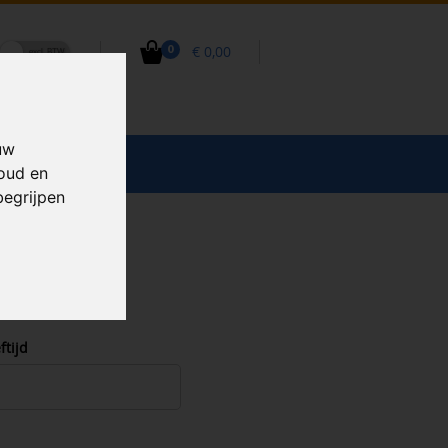
€ 0,00
0
uw
CCESSOIRES
houd en
begrijpen
ftijd