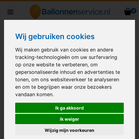
0
Heliumballonnen en
ballondecoraties bezorgd in heel
Nederland
Wij gebruiken cookies
Wij maken gebruik van cookies en andere
tracking-technologieën om uw surfervaring
op onze website te verbeteren, om
gepersonaliseerde inhoud en advertenties te
tonen, om ons websiteverkeer te analyseren
en om te begrijpen waar onze bezoekers
vandaan komen.
Ik ga akkoord
Ik weiger
Wijzig mijn voorkeuren