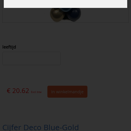
leeftijd
€ 20.62
In winkelmandje
Excl. btw
Cijfer Deco Blue-Gold