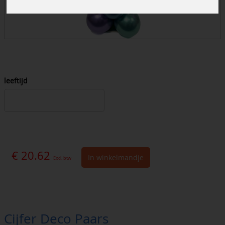
leeftijd
€ 20.62
In winkelmandje
Excl. btw
Cijfer Deco Paars