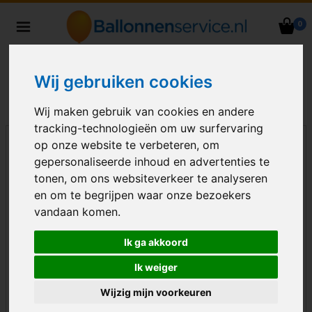
0
Heliumballonnen en
ballondecoraties bezorgd in heel
Nederland
Wij gebruiken cookies
Wij maken gebruik van cookies en andere
tracking-technologieën om uw surfervaring
op onze website te verbeteren, om
gepersonaliseerde inhoud en advertenties te
tonen, om ons websiteverkeer te analyseren
en om te begrijpen waar onze bezoekers
vandaan komen.
Ik ga akkoord
Ik weiger
Wijzig mijn voorkeuren